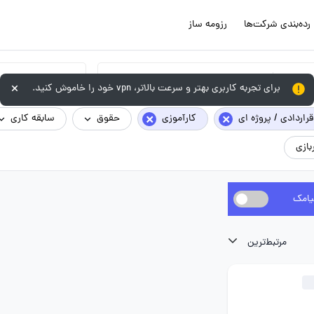
رده‌بندی شرکت‌ها
رزومه ساز
گروه شغلی
برای تجربه کاربری بهتر و سرعت بالاتر، vpn خود را خاموش کنید.
×
×
قراردادی / پروژه ای
کارآموزی
حقوق
سابقه کاری
بازی
یامک