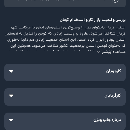
3
بررسی وضعیت بازار کار و استخدام کرمان
استان کرمان به‌عنوان یکی از وسیع‌ترین استان‌های ایران به مرکزیت شهر
کرمان شناخته می‌شود. علاوه بر وسعت زیادی که کرمان را تبدیل به نخستین
استان پهناور ایران کرده است، این استان جمعیت زیادی هم دارد؛ به‌طوری
که به‌عنوان نهمین استان پرجمعیت کشور شناخته می‌شود. همچنین این
مشاهده بیشتر
استان بخش زیادی از آگهی‌های استخدام کرمان را در سایت‌های کاریابی به
خود اختصاص داده است.
البته استان کرمان فقط از لحاظ جمعیت و وسعت سرآمد نیست. استان
کارجویان
کرمان به علت وجود بیش از 660 اثر ملی و تاریخی ثبت‌شده نیز شهره عام و
خاص است. از جمله مهم‌ترین آثار ملی این استان که در یونسکو هم به ثبت
جهانی رسیده‌اند، می‌توان به ارگ بم، باغ شاهزاده ماهان، ارگ راین، روستای
صخره‌ای درگسک کوهبنان، کویر لوت و ... اشاره کرد.
کارفرمایان
به دلیل اینکه در این استان معادن بسیار زیادی فعال هستند، بخش زیادی از
آگهی کاریابی کرمان به استخدام معادن و کارخانه‌های فرآوری سنگ معدنی
اختصاص دارند.
درباره جاب ویژن
وضعیت بازار کار و استخدام کرمان چگونه است؟